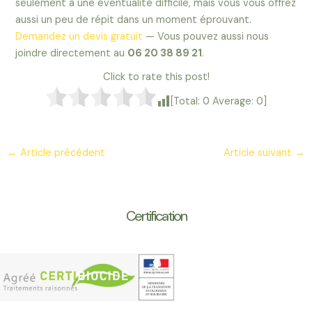
seulement à une éventualité difficile, mais vous vous offrez
aussi un peu de répit dans un moment éprouvant.
Demandez un devis gratuit
— Vous pouvez aussi nous
joindre directement au
06 20 38 89 21
.
Click to rate this post!
[Total:
0
Average:
0
]
Navigation
←
Article précédent
Article suivant
→
des
articles
Certification