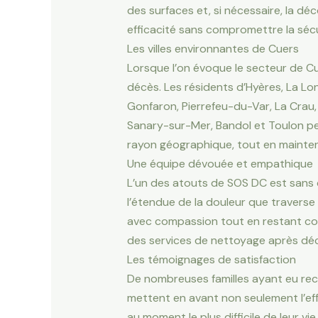
des surfaces et, si nécessaire, la dé
efficacité sans compromettre la sécur
Les villes environnantes de Cuers
Lorsque l’on évoque le secteur de Cu
décès. Les résidents d’Hyères, La Lon
Gonfaron, Pierrefeu-du-Var, La Crau
Sanary-sur-Mer, Bandol et Toulon peu
rayon géographique, tout en mainten
Une équipe dévouée et empathique
L’un des atouts de SOS DC est sans 
l’étendue de la douleur que traverse u
avec compassion tout en restant conc
des services de nettoyage après dé
Les témoignages de satisfaction
De nombreuses familles ayant eu reco
mettent en avant non seulement l’eff
au moment le plus difficile de leur 