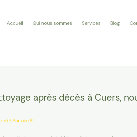
Accueil
Qui nous sommes
Services
Blog
Co
ettoyage après décès à Cuers, no
ized
/ Par
oox8f