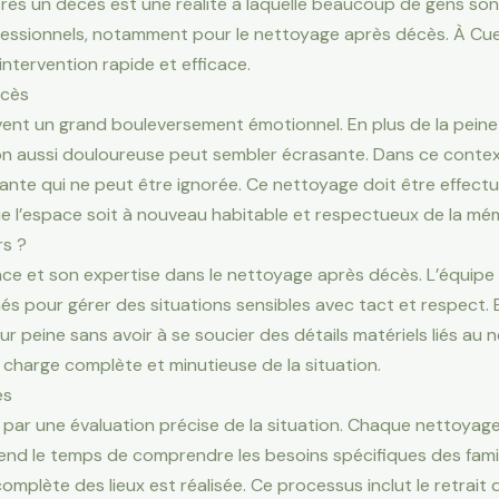
après un décès est une réalité à laquelle beaucoup de gens so
professionnels, notamment pour le nettoyage après décès. À C
ntervention rapide et efficace.
écès
nt un grand bouleversement émotionnel. En plus de la peine e
ion aussi douloureuse peut sembler écrasante. Dans ce contex
ante qui ne peut être ignorée. Ce nettoyage doit être effectu
que l’espace soit à nouveau habitable et respectueux de la mé
rs ?
ce et son expertise dans le nettoyage après décès. L’équipe d
rmés pour gérer des situations sensibles avec tact et respect. 
ur peine sans avoir à se soucier des détails matériels liés au 
 charge complète et minutieuse de la situation.
ès
ar une évaluation précise de la situation. Chaque nettoyage
end le temps de comprendre les besoins spécifiques des fami
omplète des lieux est réalisée. Ce processus inclut le retrait