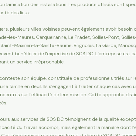
contamination des installations. Les produits utilisés sont sp
ité des lieux.
ers, plusieurs villes voisines peuvent également avoir besoin
de-les-Maures, Carqueiranne, Le Pradet, Solliès-Pont, Solliès-V
, Saint-Maximin-la-Sainte-Baume, Brignoles, La Garde, Manosq
vent bénéficier de l’expertise de SOS DC. L’entreprise est ca
ant un service irréprochable.
conteste son équipe, constituée de professionnels triés sur 
ne famille en deuil. Ils s’engagent à traiter chaque cas avec un
entrés sur l’efficacité de leur mission. Cette approche dist
cès.
urs aux services de SOS DC témoignent de la qualité exceptionn
icacité du travail accompli, mais également la manière dont l’
vie. Ces témoignages renforcent la réputation de SOS DC comm