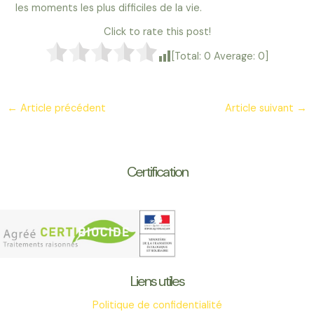
les moments les plus difficiles de la vie.
Click to rate this post!
[Total:
0
Average:
0
]
Navigation
←
Article précédent
Article suivant
→
des
articles
Certification
Liens utiles
Politique de confidentialité